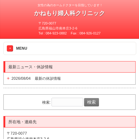
女性の為のホームドクターを目指しています！
かねもり婦人科クリニック
〒720-0077
広島県福山市南本庄3-2-6
Tel :
084-923-0882
Fax :
084-926-0127
>
MENU
最新ニュース・休診情報
2026/08/04
最新の休診情報
検索:
所在地・連絡先
〒720-0077